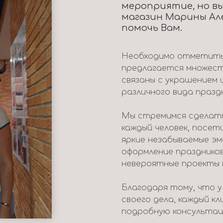
мероприятие, но вы
магазин Марины Ал
помочь Вам.
Необходимо отметить,
предлагается множест
связаны с украшением 
различного вида празд
Мы стремимся сделать
каждый человек, посет
яркие незабываемые э
оформление празднико
невероятные проекты 
Благодаря тому, что 
своего дела, каждый к
подробную консультац