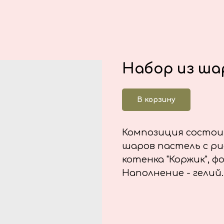
Набор из ша
В корзину
Композиция состоит
шаров пастель с ри
котенка "Коржик", ф
Наполнение - гелий.