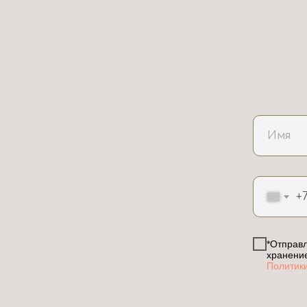
+
*Отправл
хранени
Политик