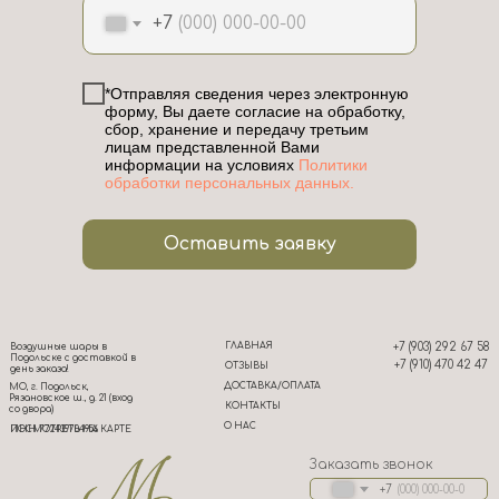
+7
*Отправляя сведения через электронную
форму, Вы даете согласие на обработку,
сбор, хранение и передачу третьим
лицам представленной Вами
информации на условиях
Политики
обработки персональных данных.
Оставить заявку
ГЛАВНАЯ
+7 (903) 292 67 58
Воздушные шары в
Подольске с доставкой в
+7 (910) 470 42 47
ОТЗЫВЫ
день заказа!
ДОСТАВКА/ОПЛАТА
МО, г. Подольск,
Рязановское ш., д. 21 (вход
КОНТАКТЫ
со двора)
О НАС
ИНН 772439704956
ПОСМОТРЕТЬ НА КАРТЕ
Заказать звонок
+7