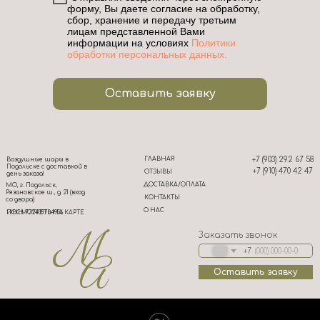
форму, Вы даете согласие на обработку,
сбор, хранение и передачу третьим
лицам представленной Вами
информации на условиях
Политики
обработки персональных данных.
Оставить заявку
ГЛАВНАЯ
+7 (903) 292 67 58
Воздушные шары в
Подольске с доставкой в
+7 (910) 470 42 47
ОТЗЫВЫ
день заказа!
ДОСТАВКА/ОПЛАТА
МО, г. Подольск,
Рязановское ш., д. 21 (вход
КОНТАКТЫ
со двора)
О НАС
ИНН 772439704956
ПОСМОТРЕТЬ НА КАРТЕ
Заказать звонок
+7
Оставить заявку