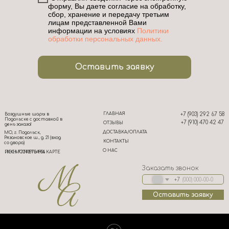
форму, Вы даете согласие на обработку,
сбор, хранение и передачу третьим
лицам представленной Вами
информации на условиях
Политики
обработки персональных данных.
Оставить заявку
ГЛАВНАЯ
+7 (903) 292 67 58
Воздушные шары в
Подольске с доставкой в
+7 (910) 470 42 47
ОТЗЫВЫ
день заказа!
ДОСТАВКА/ОПЛАТА
МО, г. Подольск,
Рязановское ш., д. 21 (вход
КОНТАКТЫ
со двора)
О НАС
ИНН 772439704956
ПОСМОТРЕТЬ НА КАРТЕ
Заказать звонок
+7
Оставить заявку