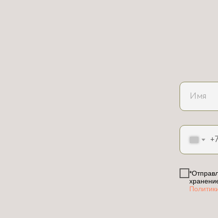
+
*Отправл
хранени
Политик