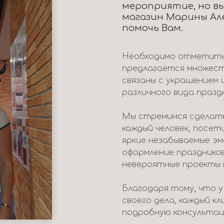
мероприятие, но вы
магазин Марины Ал
помочь Вам.
Необходимо отметить,
предлагается множест
связаны с украшением 
различного вида празд
Мы стремимся сделать
каждый человек, посет
яркие незабываемые э
оформление празднико
невероятные проекты 
Благодаря тому, что 
своего дела, каждый к
подробную консультац