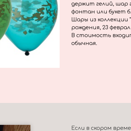
держит гелий, шар
фонтан или букет б
Шары из коллекции 
рождения, 23 феврал
В стоимость входит 
обычная.
Если в скором врем