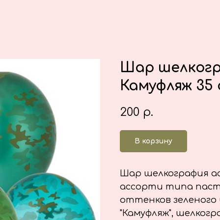
Шар шелког
Камуфляж 35 
200
р.
В корзину
Шар шелкография ас
ассорти типа пасте
оттенков зеленого 
"Камуфляж", шелког