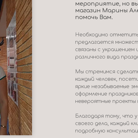
мероприятие, но вы
магазин Марины Ал
помочь Вам.
Необходимо отметить,
предлагается множест
связаны с украшением 
различного вида празд
Мы стремимся сделать
каждый человек, посет
яркие незабываемые э
оформление празднико
невероятные проекты 
Благодаря тому, что 
своего дела, каждый к
подробную консультац