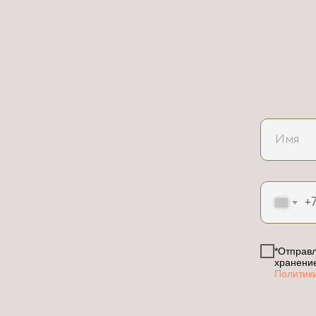
+
*Отправл
хранени
Политик