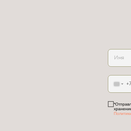
+
*Отправл
хранени
Политик