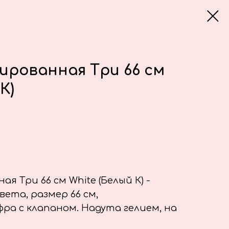
ированная Три 66 см
К)
я Три 66 см White (Белый К) -
вета, размер 66 см,
ра с клапаном. Надута гелием, на