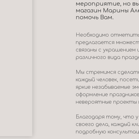
мероприятие, но вы
магазин Марины Ал
помочь Вам.
Необходимо отметить,
предлагается множест
связаны с украшением 
различного вида празд
Мы стремимся сделать
каждый человек, посет
яркие незабываемые э
оформление празднико
невероятные проекты 
Благодаря тому, что 
своего дела, каждый к
подробную консультац