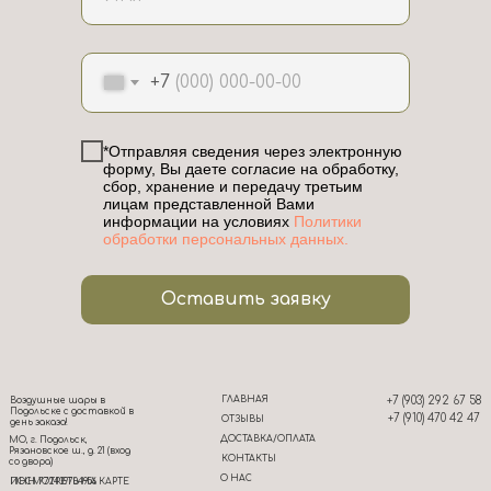
+7
*Отправляя сведения через электронную
форму, Вы даете согласие на обработку,
сбор, хранение и передачу третьим
лицам представленной Вами
информации на условиях
Политики
обработки персональных данных.
Оставить заявку
ГЛАВНАЯ
+7 (903) 292 67 58
Воздушные шары в
Подольске с доставкой в
+7 (910) 470 42 47
ОТЗЫВЫ
день заказа!
ДОСТАВКА/ОПЛАТА
МО, г. Подольск,
Рязановское ш., д. 21 (вход
КОНТАКТЫ
со двора)
О НАС
ИНН 772439704956
ПОСМОТРЕТЬ НА КАРТЕ