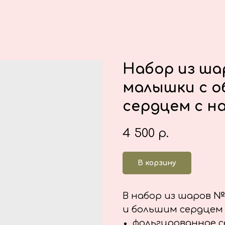
Набор из ша
малышки с о
сердцем с н
4 500
р.
В корзину
В набор из шаров №
и большим сердцем 
фольгированное с