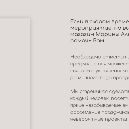
Если в скором врем
мероприятие, но вы
магазин Марины Ал
помочь Вам.
Необходимо отметить,
предлагается множест
связаны с украшением 
различного вида празд
Мы стремимся сделать
каждый человек, посет
яркие незабываемые э
оформление празднико
невероятные проекты 