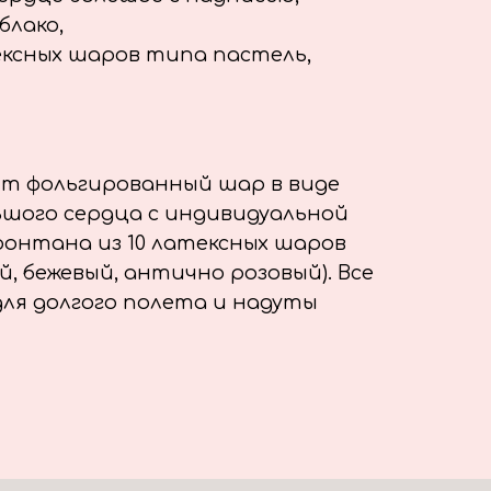
блако,
ексных шаров типа пастель,
ит фольгированный шар в виде
льшого сердца с индивидуальной
фонтана из 10 латексных шаров
, бежевый, антично розовый). Все
ля долгого полета и надуты