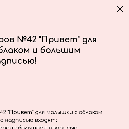
ров №42 "Привет" для
блаком и большим
адписью!
42 "Привет" для малышки с облаком
с надписью входят:
ердце большое с надписью,