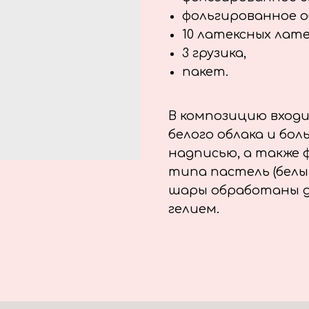
фольгированное о
10 латексных лат
3 грузика,
пакет.
В композицию вход
белого облака и бо
надписью, а также 
типа пастель (белый
шары обработаны д
гелием.