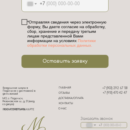
+7
*Отправляя сведения через электронную
форму, Вы даете согласие на обработку,
сбор, хранение и передачу третьим
лицам представленной Вами
информации на условиях
Политики
обработки персональных данных.
Оставить заявку
ГЛАВНАЯ
+7 (903) 292 67 58
Воздушные шары в
Подольске с доставкой в
+7 (910) 470 42 47
ОТЗЫВЫ
день заказа!
ДОСТАВКА/ОПЛАТА
МО, г. Подольск,
Рязановское ш., д. 21 (вход
КОНТАКТЫ
со двора)
О НАС
ИНН 772439704956
ПОСМОТРЕТЬ НА КАРТЕ
Заказать звонок
+7