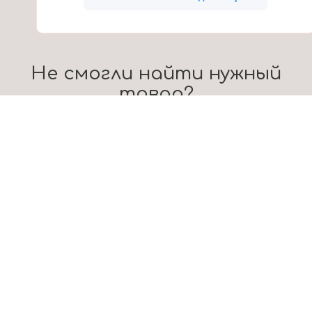
Не смогли найти нужный
товар?
Оставьте заявку, мы поможем Вам
подобрать композицию
7
яя сведения через электронную форму, Вы даете согласие на обра
е и передачу третьим лицам представленной Вами информации на
и обработки персональных данных.