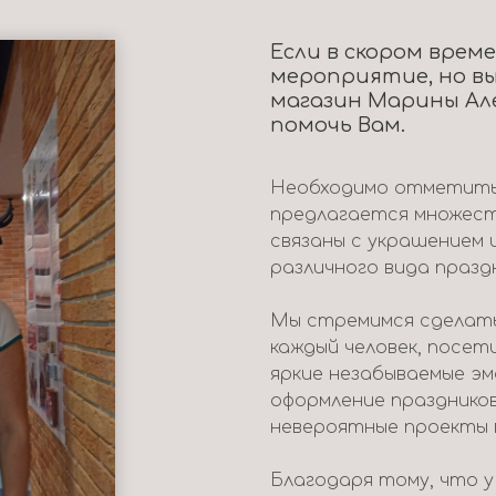
Если в скором врем
мероприятие, но вы
магазин Марины Ал
помочь Вам.
Необходимо отметить,
предлагается множест
связаны с украшением 
различного вида празд
Мы стремимся сделать
каждый человек, посет
яркие незабываемые э
оформление празднико
невероятные проекты 
Благодаря тому, что 